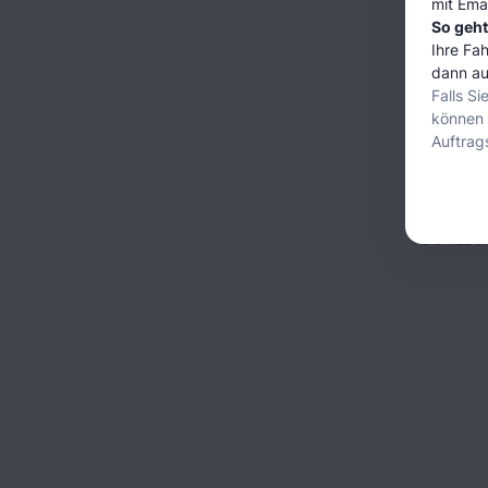
mit Ema
So geht
Ihre Fa
dann au
Will
Falls S
können 
Verwalte
Auftrag
Sie habe