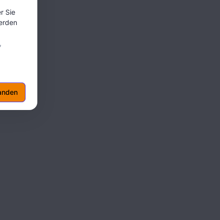
er Sie
werden
,
 Account.
anden