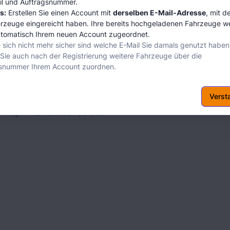
il und Auftragsnummer.
s:
Erstellen Sie einen Account mit
derselben E-Mail-Adresse
, mit d
hrzeuge eingereicht haben. Ihre bereits hochgeladenen Fahrzeuge 
tomatisch Ihrem neuen Account zugeordnet.
kommen
ie sich nicht mehr sicher sind welche E-Mail Sie damals genutzt haben
Sie auch nach der Registrierung weitere Fahrzeuge über die
n Sie Ihre THG-Quotenanträge und Ladepunkte in Ihrem persönlichen
snummer Ihrem Account zuordnen.
Account erstellen
Verst
Bereits registriert? Anmelden
n Fragen?
Kontaktieren Sie uns!